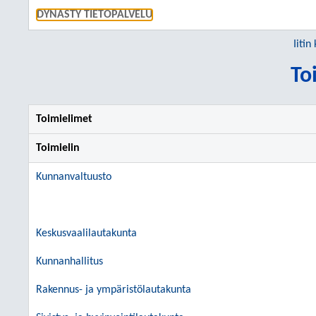
SIIRRY S
DYNASTY TIETOPALVELU
Iitin
To
Toimielimet
Toimielin
Kunnanvaltuusto
Keskusvaalilautakunta
Kunnanhallitus
Rakennus- ja ympäristölautakunta